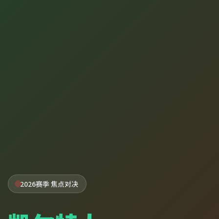
2026赛季 焦点对决