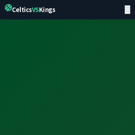
Celtics
VS
Kings